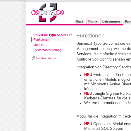
Start
Firma
Leistungen
Pro
Funktionen
Universal Type Server Pro
Funktionen
Universal Type Server ist die ei
Module
Management-Lösung, welche die 
Systemanforderung
Services, die einfache Administr
Produktsuche
Kontrolle von Schriftlizenzen er
Integration von Directory Servic
NEU
Erstmalig im Fontmana
erhältlichen Moduls möglich
mit Microsofts Active Direc
können
NEU
„Single Sign-on-Funkti
Kerberos-Dienstes für die s
Weitere Informationen find
Modul für die Integration mit e
NEU
Optionales Modul ersch
Microsoft SQL Servers