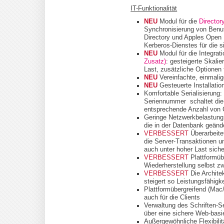
IT-Funktionalität
NEU
Modul für die
Director
Synchronisierung von Benut
Directory und Apples Open 
Kerberos-Dienstes für die s
NEU
Modul für die Integrat
Zusatz)
: gesteigerte Skalie
Last, zusätzliche Optione
NEU
Vereinfachte, einmali
NEU
Gesteuerte Installatio
Komfortable Serialisierung
Seriennummer schaltet die 
entsprechende Anzahl von C
Geringe Netzwerkbelastung: 
die in der Datenbank geänd
VERBESSERT
Überarbeitet
die Server-Transaktionen un
auch unter hoher Last siche
VERBESSERT
Plattformüb
Wiederherstellung selbst 
VERBESSERT
Die Archite
steigert so Leistungsfähigke
Plattformübergreifend (Mac
auch für die Clients
Verwaltung des Schriften-S
über eine sichere Web-basie
Außergewöhnliche Flexibilitä