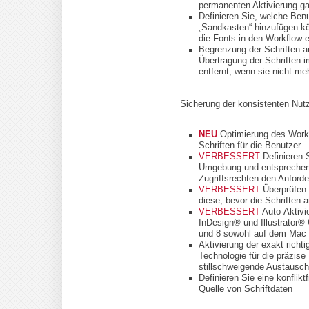
permanenten Aktivierung ga
Definieren Sie, welche Ben
„Sandkasten“ hinzufügen k
die Fonts in den Workflow 
Begrenzung der Schriften a
Übertragung der Schriften 
entfernt, wenn sie nicht me
Sicherung der konsistenten Nut
NEU
Optimierung des Workf
Schriften für die Benutzer
VERBESSERT
Definieren 
Umgebung und entsprechen 
Zugriffsrechten den Anford
VERBESSERT
Überprüfen 
diese, bevor die Schriften
VERBESSERT
Auto-Aktivi
InDesign® und Illustrato
und 8 sowohl auf dem Mac 
Aktivierung der exakt richt
Technologie für die präzise 
stillschweigende Austausc
Definieren Sie eine konflik
Quelle von Schriftdaten