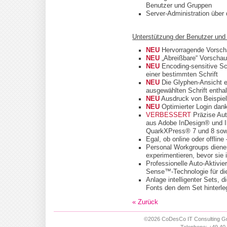
Benutzer und Gruppen
Server-Administration über 
Unterstützung der Benutzer und
NEU
Hervorragende Vorsch
NEU
„Abreißbare“ Vorscha
NEU
Encoding-sensitive Sch
einer bestimmten Schrift
NEU
Die Glyphen-Ansicht erm
ausgewählten Schrift entha
NEU
Ausdruck von Beispiels
NEU
Optimierter Login dan
VERBESSERT
Präzise Aut
aus Adobe InDesign® und I
QuarkXPress® 7 und 8 sow
Egal, ob online oder offline
Personal Workgroups dienen
experimentieren, bevor sie
Professionelle Auto-Aktivie
Sense™-Technologie für die
Anlage intelligenter Sets, 
Fonts den dem Set hinterle
« Zurück
©2026 CoDesCo IT Consulting Gm