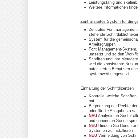
Leistungsfähig und skalierb
Weitere Informationen find
Zentralisiertes System für die 
Zentrales Fontmanagement 
stehende Schriftbibliotheke
System für die gemeinschaf
Arbeitsgruppen
Font Management-System, d
umsetzt und so den Workfl
Schriften und ihre Metadat
wird die konsistente Nutzu
autorisierten Benutzern du
systemweit umgesetzt
Einhaltung der Schriftlizenzen
Kontrolle, welche Schriften
hat
Begrenzung der Rechte der 
oder für die Ausgabe zu s
NEU
Analysieren Sie für all
und generieren Sie entspre
NEU
Hindern Sie Benutzer d
Systemen zu installieren
NEU
Vermeidung von Schrif