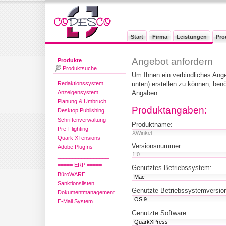
Start
Firma
Leistungen
Pro
Angebot anfordern
Produkte
Produktsuche
Um Ihnen ein verbindliches Ang
Redaktionssystem
unten) erstellen zu können, ben
Anzeigensystem
Angaben:
Planung & Umbruch
Produktangaben:
Desktop Publishing
Schriftenverwaltung
Produktname:
Pre-Flighting
Quark XTensions
Versionsnummer:
Adobe PlugIns
_________________
===== ERP =====
Genutztes Betriebssystem:
BüroWARE
Sanktionslisten
Genutzte Betriebssystemversio
Dokumentmanagement
E-Mail System
Genutzte Software: