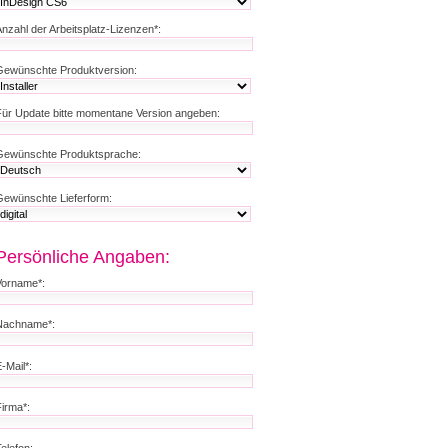
Anzahl der Arbeitsplatz-Lizenzen*:
Gewünschte Produktversion:
Für Update bitte momentane Version angeben:
Gewünschte Produktsprache:
Gewünschte Lieferform:
Persönliche Angaben:
Vorname*:
Nachname*:
-Mail*:
Firma*:
elefon: