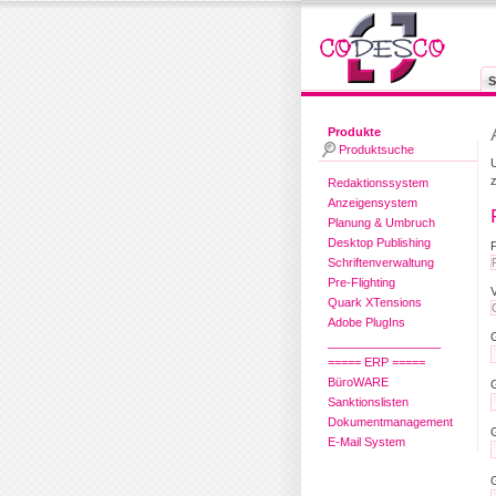
S
Produkte
Produktsuche
Redaktionssystem
Anzeigensystem
Planung & Umbruch
Desktop Publishing
Schriftenverwaltung
Pre-Flighting
Quark XTensions
Adobe PlugIns
_________________
===== ERP =====
BüroWARE
Sanktionslisten
Dokumentmanagement
E-Mail System