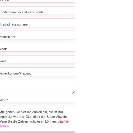
Kundennummer (falls vorhanden):
Straße/Hausnummer:
ostleitzahl:
tadt:
Land:
Bemerkungen/Fragen:
Code *
itte geben Sie hier die Zahlen ein, die im Bild
angezeigt werden. Dies dient der Spam-Abwehr.
Wenn Sie die Zahlen nicht lesen können,
bitte hier
klicken
.