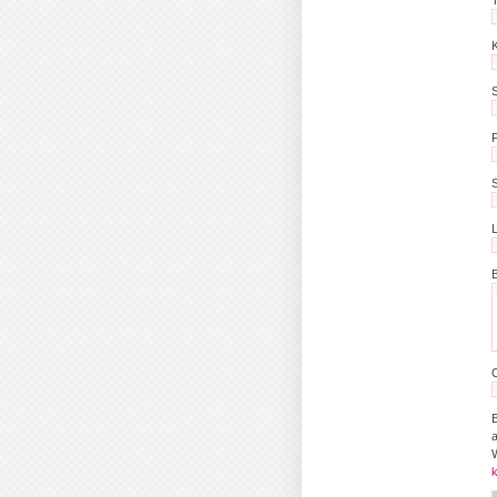
P
S
B