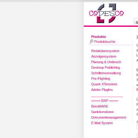
S
Produkte
Produktsuche
Redaktionssystem
Anzeigensystem
Planung & Umbruch
Desktop Publishing
Schriftenverwaltung
Pre-Flighting
Quark XTensions
Adobe PlugIns
_________________
===== ERP =====
P
BüroWARE
Sanktionslisten
S
Dokumentmanagement
E-Mail System