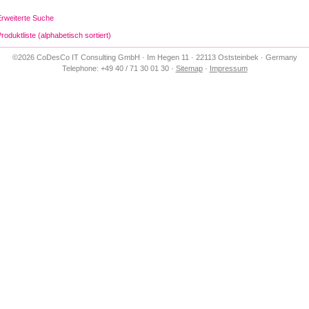
Erweiterte Suche
roduktliste (alphabetisch sortiert)
©2026 CoDesCo IT Consulting GmbH · Im Hegen 11 · 22113 Oststeinbek · Germany
Telephone: +49 40 / 71 30 01 30 ·
Sitemap
·
Impressum