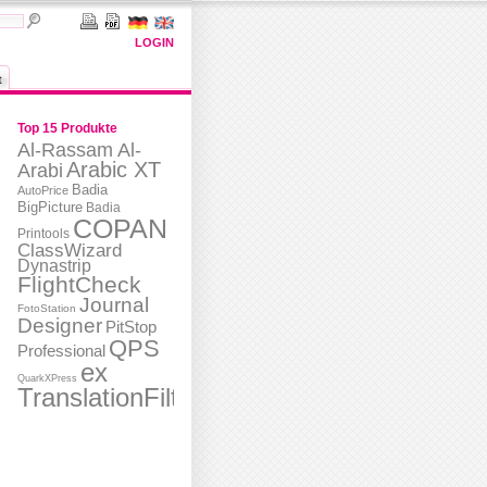
LOGIN
t
Top 15 Produkte
Al-Rassam Al-
Arabic XT
Arabi
Badia
AutoPrice
BigPicture
Badia
COPAN
Printools
ClassWizard
Dynastrip
FlightCheck
Journal
FotoStation
Designer
PitStop
QPS
Professional
ex
QuarkXPress
TranslationFilter