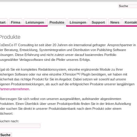
tart
Firma
Leistungen
Produkte
Lösungen
Support
News
Kontak
Produkte
CoDesCo IT Consulting ist seit über 20 Jahren ein international gefragter Ansprechpartner in
der Beratung, Entwicklung, Systemintegration und Distribution von Publishing Software
Lösungen. Diese Erfahrung und nicht zuletzt unser darauf basierendes Portfolio
ausgewählter Verlagssoftware sind die Pfeiler unseres Erfolgs.
Egal ob Sie ein komplettes Redaktionssystem, einzelne ergänzende Module zu Ihrer
bisherigen Software oder nur eine einzelne XTension™/ PlugIn benötigen, wir haben mit
Sicherheit das richtige Produkt für Sie im Angebot. Dabei setzen wir sowohl auf unsere
eigenen Produktentwicklungen, als auch auf die erfolgreichen Produkte unserer langjährigen
Partnerunternehmen
.
Überzeugen Sie sich selbst von unseren ausgewählten, aufeinander abgestimmten
rodukten. Einen Überblick über unser Produktportfolio finden Sie in der linken Aufstellung
oder suchen Sie direkt in unserer Produktdatenbank nach dem Produkt oder einem
tichwort:
Suchen nach: