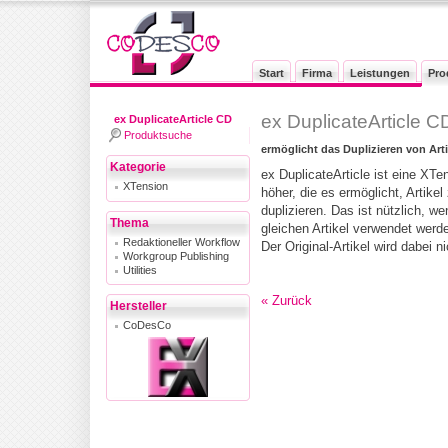
Start
Firma
Leistungen
Pro
ex DuplicateArticle C
ex DuplicateArticle CD
Produktsuche
ermöglicht das Duplizieren von Ar
Kategorie
ex DuplicateArticle ist eine X
XTension
höher, die es ermöglicht, Artike
duplizieren. Das ist nützlich, w
Thema
gleichen Artikel verwendet werd
Redaktioneller Workflow
Der Original-Artikel wird dabei n
Workgroup Publishing
Utilities
« Zurück
Hersteller
CoDesCo