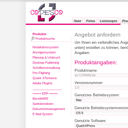
Start
Firma
Leistungen
Pro
Angebot anfordern
Produkte
Produktsuche
Um Ihnen ein verbindliches Ang
Redaktionssystem
unten) erstellen zu können, ben
Anzeigensystem
Angaben:
Planung & Umbruch
Produktangaben:
Desktop Publishing
Schriftenverwaltung
Produktname:
Pre-Flighting
Quark XTensions
Versionsnummer:
Adobe PlugIns
_________________
===== ERP =====
Genutztes Betriebssystem:
BüroWARE
Sanktionslisten
Genutzte Betriebssystemversio
Dokumentmanagement
E-Mail System
Genutzte Software: